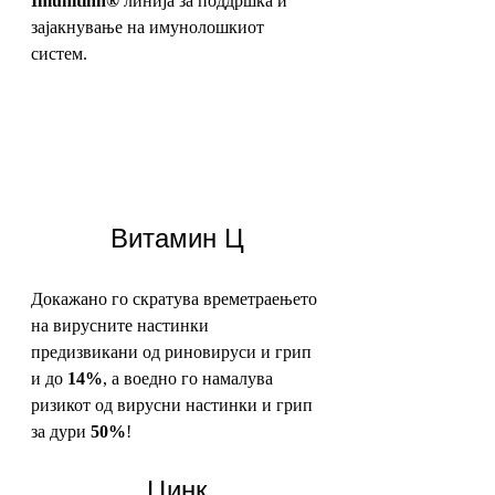
Imunitinn®
 линија за поддршка и 
зајакнување на имунолошкиот 
систем.
Витамин Ц
Докажано го скратува времетраењето 
на вирусните настинки 
предизвикани од риновируси и грип 
и до 
14%
, а воедно го намалува 
ризикот од вирусни настинки и грип 
за дури 
50%
! 
Цинк