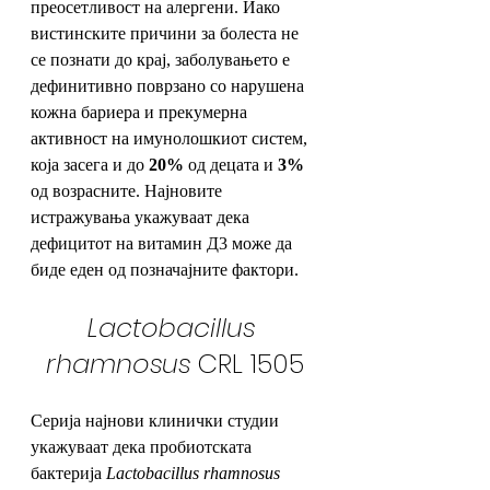
преосетливост на алергени. Иако 
вистинските причини за болеста не 
се познати до крај, заболувањето е 
дефинитивно поврзано со нарушена 
кожна бариера и прекумерна 
активност на имунолошкиот систем, 
која засега и до 
20%
 од децата и 
3%
од возрасните. Најновите 
истражувања укажуваат дека 
дефицитот на витамин Д3 може да 
биде еден од позначајните фактори. 
Lactobacillus 
rhamnosus
 CRL 1505
Серија најнови клинички студии 
укажуваат дека пробиотската 
бактерија 
Lactobacillus rhamnosus