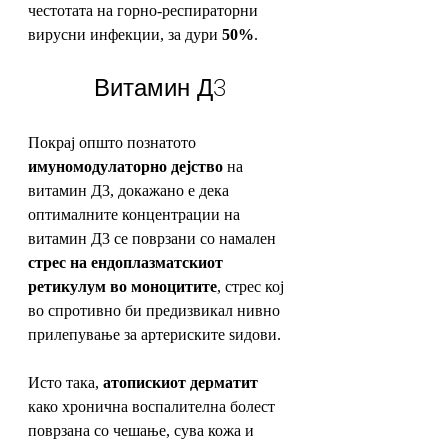
честотата на горно-респираторни 
вирусни инфекции, за дури 
50%
. 
Витамин Д3
Покрај општо познатото 
имуномодулаторно дејство
 на 
витамин Д3, докажано е дека 
оптималните концентрации на 
витамин Д3 се поврзани со намален 
стрес на ендоплазматскиот 
ретикулум во моноцитите
, стрес кој 
во спротивно би предизвикал нивно 
прилепување за артериските ѕидови. 
Исто така, 
атопискиот дерматит
како хронична воспалителна болест 
поврзана со чешање, сува кожа и 