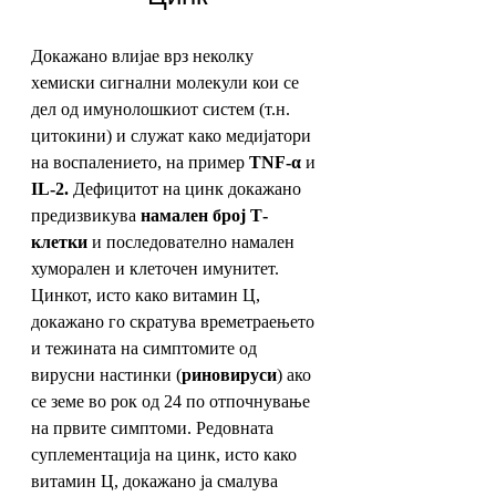
Докажано влијае врз неколку 
хемиски сигнални молекули кои се 
дел од имунолошкиот систем (т.н. 
цитокини) и служат како медијатори 
на воспалението, на пример 
TNF-α
 и 
IL-2.
 Дефицитот на цинк докажано 
предизвикува 
намален број Т-
клетки
 и последователно намален 
хуморален и клеточен имунитет. 
Цинкот, исто како витамин Ц, 
докажано го скратува времетраењето 
и тежината на симптомите од 
вирусни настинки (
риновируси
) ако 
се земе во рок од 24 по отпочнување 
на првите симптоми. Редовната 
суплементација на цинк, исто како 
витамин Ц, докажано ја смалува 