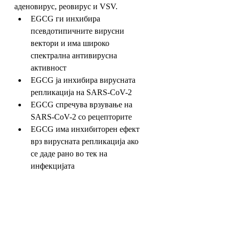
аденовирус, реовирус и VSV. 
EGCG ги инхибира 
псевдотипичните вирусни 
вектори и има широко 
спектрална антивирусна 
активност
EGCG ја инхибира вирусната 
репликација на SARS-CoV-2
EGCG спречува врзување на 
SARS-CoV-2 со рецепторите
EGCG има инхибиторен ефект 
врз вирусната репликација ако 
се даде рано во тек на 
инфекцијата