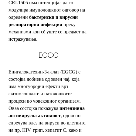
CRL1505 има потенцијал да го 
модулира имунолошкиот одговор на 
одредени 
бактериски и вирусни 
респираторни инфекции
 преку 
механизми кои сѐ уште се предмет на 
истражувања. 
EGCG
Епигалокатехин-3-галат (EGCG) е 
состојка добиена од зелен чај, која 
има многубројни ефекти врз 
физиолошките и патолошките 
процеси во човековиот организам. 
Оваа состојка покажува 
интензивна 
антивирусна активност
, односно 
спречува влез на вируси во клетките, 
на пр. HIV, грип, хепатит C, како и 