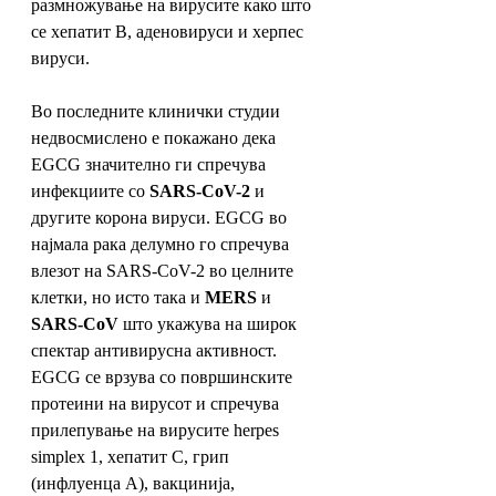
размножување на вирусите како што 
се хепатит B, аденовируси и херпес 
вируси. 
Во последните клинички студии 
недвосмислено е покажано дека 
EGCG значително ги спречува 
инфекциите со 
SARS-CoV-2
 и 
другите корона вируси. EGCG во 
најмала рака делумно го спречува 
влезот на SARS-CoV-2 во целните 
клетки, но исто така и 
MERS
 и 
SARS-CoV
 што укажува на широк 
спектар антивирусна активност. 
EGCG се врзува со површинските 
протеини на вирусот и спречува 
прилепување на вирусите herpes 
simplex 1, хепатит С, грип 
(инфлуенца А), вакцинија, 