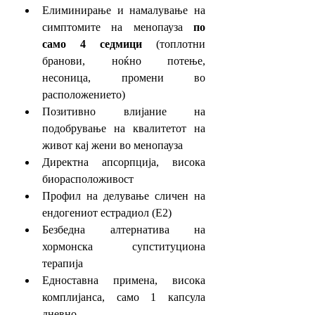
Елиминирање и намалување на 
симптомите на менопауза 
по 
само 4 седмици
 (топлотни 
бранови, ноќно потење, 
несоница, промени во 
расположението)
Позитивно влијание на 
подобрување на квалитетот на 
живот кај жени во менопауза
Директна апсорпција, висока 
биорасположивост
Профил на делување сличен на 
ендогениот естрадиол (E2)
Безбедна алтернатива на 
хормонска супституциона 
терапија
Едноставна примена, висока 
комплијанса, само 1 капсула 
дневно