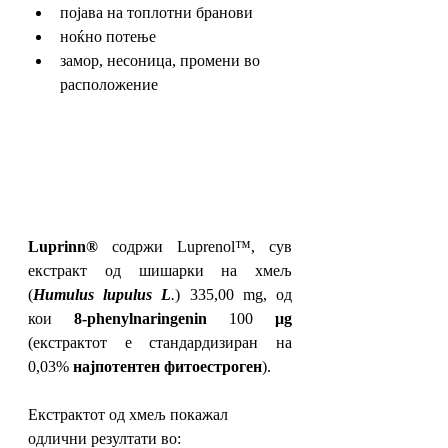
појава на топлотни бранови
ноќно потење
замор, несоница, промени во 
расположение
Luprinn®
 содржи Luprenol™, сув 
екстракт од шишарки на хмељ 
(
Humulus lupulus L
.
) 335,00 mg, од 
кои 
8-phenylnaringenin
 100 
μg
(екстрактот е стандардизиран на 
0,03% 
најпотентен фитоестроген
).
Екстрактот од хмељ покажал 
одлични резултати во: