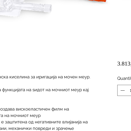
3.813
ска киселина за иригација на мочен меур.
Quanti
 функцијата на ѕидот на мочниот меур кај 
создава вискоеластичен филм на 
та на мочниот меур
е заштитена од негативните влијанија на 
ерии, механички повреди и зрачење