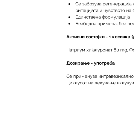
Се забрзува регенерација 
ритацијата и чувството на
Единствена формулација
Безбедна примена, без не
Активни состојки - 1 кесичка (
Натриум хијалуронат 80 mg, Ф
Дозирање - употреба
Се применува интравезикално
Циклусот на лекување вклучува