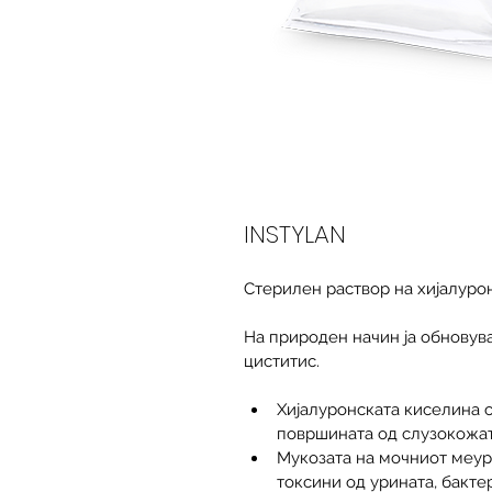
INSTYLAN
Стерилен раствор на хијалурон
На природен начин ја обновува
циститис.
Хијалуронската киселина 
површината од слузокожа
Мукозата на мочниот меур 
токсини од урината, бакт