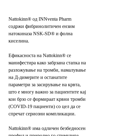
Nattokinn® од INNventa Pharm 
содржи фибринолитичен ензим 
натокиназа NSK-SD® и фолна 
киселина. 
Ефикасноста на Nattokinn® се 
манифестира како забрзана стапка на 
разложување на тромби, намалување 
на Д-димерите и останатите 
параметри за засирување на крвта, 
што е многу важно за пациентите кај 
кои брзо се формираат крвни тромби 
(COVID-19 пациенти) со цел да се 
спречат сериозни компликации. 
Nattokinn® има одличен безбедносен 
профил и природно го стимулира 