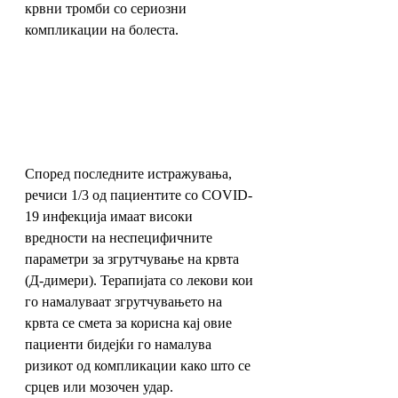
крвни тромби со сериозни 
компликации на болеста.
Според последните истражувања, 
речиси 1/3 од пациентите со COVID-
19 инфекција имаат високи 
вредности на неспецифичните 
параметри за згрутчување на крвта 
(Д-димери). Терапијата со лекови кои 
го намалуваат згрутчувањето на 
крвта се смета за корисна кај овие 
пациенти бидејќи го намалува 
ризикот од компликации како што се 
срцев или мозочен удар. 