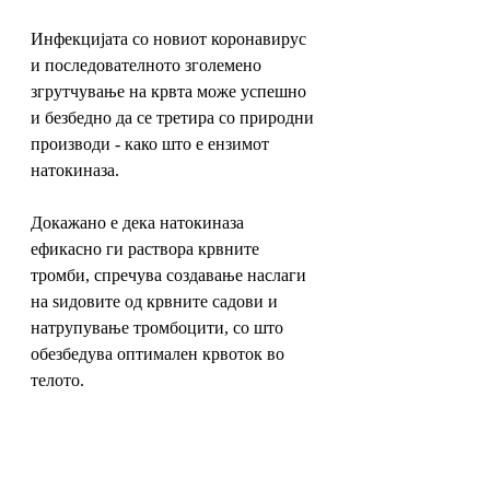
Инфекцијата со новиот коронавирус 
и последователното зголемено 
згрутчување на крвта може успешно 
и безбедно да се третира со природни 
производи - како што е ензимот 
натокиназа.
Докажано е дека натокиназа 
ефикасно ги раствора крвните 
тромби, спречува создавање наслаги 
на ѕидовите од крвните садови и 
натрупување тромбоцити, со што 
обезбедува оптимален крвоток во 
телото. 