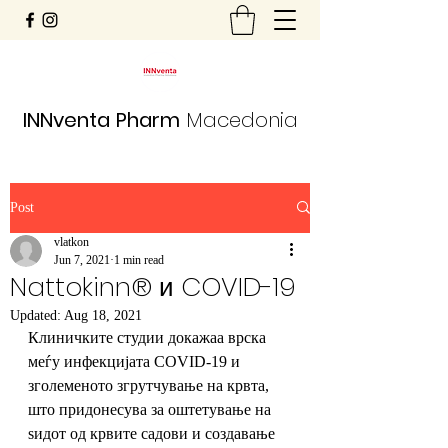
INNventa
Pharm
Macedonia
Post
vlatkon
Jun 7, 2021
1 min read
Nattokinn® и COVID-19
Updated:
Aug 18, 2021
Клиничките студии докажаа врска 
меѓу инфекцијата COVID-19 и 
зголеменото згрутчување на крвта, 
што придонесува за оштетување на 
ѕидот од крвите садови и создавање 