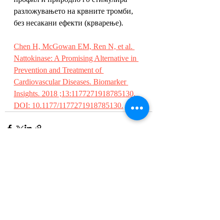
разложувањето на крвните тромби, 
без несакани ефекти (крварење).
Chen H, McGowan EM, Ren N, et al. 
Nattokinase: A Promising Alternative in 
Prevention and Treatment of 
Cardiovascular Diseases. Biomarker 
Insights. 2018 ;13:1177271918785130. 
DOI: 10.1177/1177271918785130.
Recent Posts
See All