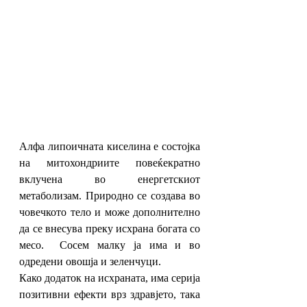
Алфа липоичната киселина е состојка 
на митохондриите повеќекратно 
вклучена во енергетскиот 
метаболизам. Природно се создава во 
човечкото тело и може дополнително 
да се внесува преку исхрана богата со 
месо.  Сосем малку ја има и во 
одредени овошја и зеленчуци. 
Како додаток на исхраната, има серија 
позитивни ефекти врз здравјето, така 