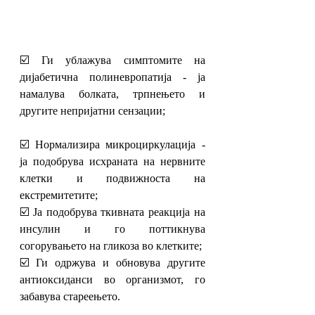
☑️ Ги ублажува симптомите на 
дијабетична полиневропатија - ја 
намалува болката, трпнењето и 
другите непријатни сензации;
☑️ Нормализира микроциркулација - 
ја подобрува исхраната на нервните 
клетки и подвижноста на 
екстремитетите;
☑️ Ја подобрува ткивната реакција на 
инсулин и го поттикнува 
согорувањето на гликоза во клетките;
☑️ Ги одржува и обновува другите 
антиоксиданси во организмот, го 
забавува стареењето.