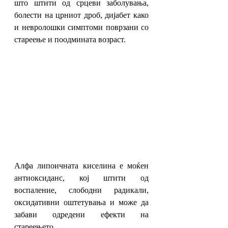
што штити од срцеви заболувања, 
болести на црниот дроб, дијабет како 
и невролошки симптоми поврзани со 
стареење и поодмината возраст. 
Алфа липоичната киселина е моќен 
антиоксиданс, кој штити од 
воспаление, слободни радикали, 
оксидативни оштетувања и може да 
забави одредени ефекти на 
стареењето. 