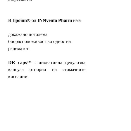
R-lipoinn®
 од 
INNventa Pharm
 има 
докажано поголема 
биорасположивост во однос на 
рацематот.
DR caps™
 - иновативна целулозна 
капсула отпорна на стомачните 
киселини.